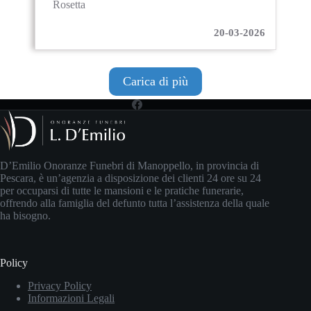
Rosetta
20-03-2026
Carica di più
D’Emilio Onoranze Funebri di Manoppello, in provincia di
Pescara, è un’agenzia a disposizione dei clienti 24 ore su 24
per occuparsi di tutte le mansioni e le pratiche funerarie,
offrendo alla famiglia del defunto tutta l’assistenza della quale
ha bisogno.
Policy
Privacy Policy
Informazioni Legali