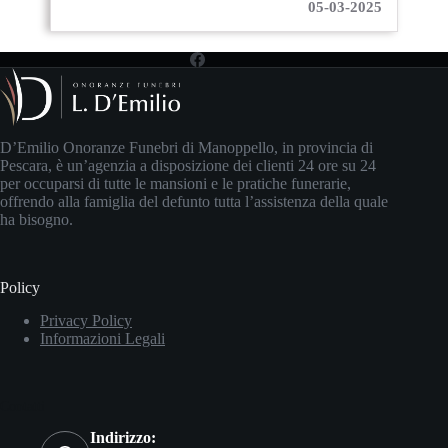
05-03-2025
D’Emilio Onoranze Funebri di Manoppello, in provincia di
Pescara, è un’agenzia a disposizione dei clienti 24 ore su 24
per occuparsi di tutte le mansioni e le pratiche funerarie,
offrendo alla famiglia del defunto tutta l’assistenza della quale
ha bisogno.
Policy
Privacy Policy
Informazioni Legali
Contatti
Indirizzo: