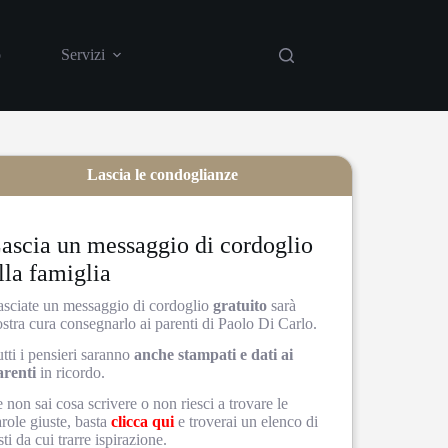
o
Servizi
Casa funeraria
Showroom
Lascia le condoglianze
ascia un messaggio di cordoglio
lla famiglia
asciate un messaggio di cordoglio
gratuito
sarà
stra cura consegnarlo ai parenti di Paolo Di Carlo.
tti i pensieri saranno
anche stampati e dati ai
arenti
in ricordo.
 non sai cosa scrivere o non riesci a trovare le
role giuste, basta
clicca qui
e troverai un elenco di
sti da cui trarre ispirazione.