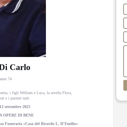
Di Carlo
 anni 74
etta, i figli William e Luca, la sorella Flora,
oti e i parenti tutti.
12 settembre 2025
A OPERE DI BENE
Casa Funeraria «Casa del Ricordo L. D’Emilio»