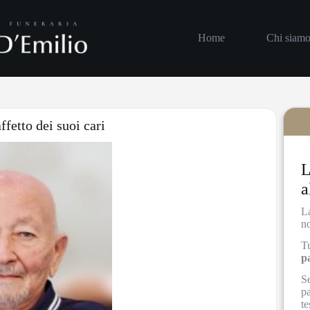
Home
Chi siam
ffetto dei suoi cari
L
a
L
no
Tu
p
Se
pa
te