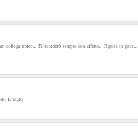
 un collega unico... Ti ricorderò sempre con affetto... Riposa in pace..
lla famiglia