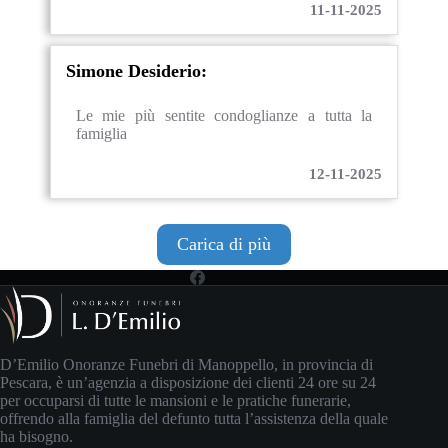
11-11-2025
Simone Desiderio:
Le mie più sentite condoglianze a tutta la
famiglia
12-11-2025
Carica di più
D’Emilio Onoranze Funebri di Manoppello, in provincia di
Pescara, è un’agenzia a disposizione dei clienti 24 ore su 24
per occuparsi di tutte le mansioni e le pratiche funerarie,
offrendo alla famiglia del defunto tutta l’assistenza della quale
ha bisogno.