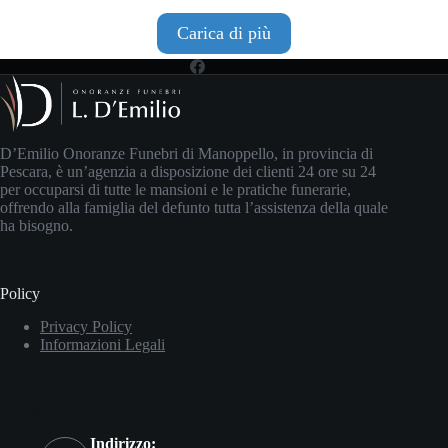
Carica di più
D’Emilio Onoranze Funebri di Manoppello, in provincia di
Pescara, è un’agenzia a disposizione dei clienti 24 ore su 24
per occuparsi di tutte le mansioni e le pratiche funerarie,
offrendo alla famiglia del defunto tutta l’assistenza della quale
ha bisogno.
Policy
Privacy Policy
Informazioni Legali
Contatti
Indirizzo: