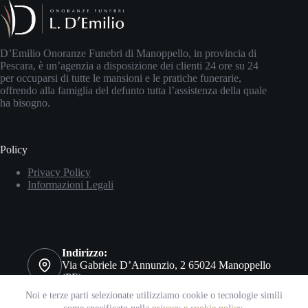
D’Emilio Onoranze Funebri di Manoppello, in provincia di
Pescara, è un’agenzia a disposizione dei clienti 24 ore su 24
per occuparsi di tutte le mansioni e le pratiche funerarie,
offrendo alla famiglia del defunto tutta l’assistenza della quale
ha bisogno.
Policy
Privacy Policy
Informazioni Legali
Contatti
Indirizzo:
Via Gabriele D’Annunzio, 2 65024 Manoppello
(PE)
Telefono:
Noi e terze parti selezionate utilizziamo cookie o tecnologie simili
+39 085 8569079