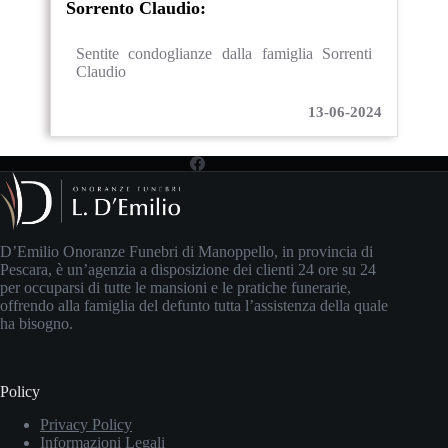
Sorrento Claudio:
Sentite condoglianze dalla famiglia Sorrenti
Claudio
13-06-2024
D’Emilio Onoranze Funebri di Manoppello, in provincia di
Pescara, è un’agenzia a disposizione dei clienti 24 ore su 24
per occuparsi di tutte le mansioni e le pratiche funerarie,
offrendo alla famiglia del defunto tutta l’assistenza della quale
ha bisogno.
Policy
Privacy Policy
Informazioni Legali