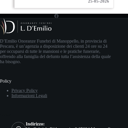
25-05-2026
D’Emilio Onoranze Funebri di Manoppello, in provincia di
Pescara, è un’agenzia a disposizione dei clienti 24 ore su 24
per occuparsi di tutte le mansioni e le pratiche funerarie,
offrendo alla famiglia del defunto tutta l’assistenza della quale
ha bisogno.
Policy
Privacy Policy
Informazioni Legali
Contatti
Indirizzo: