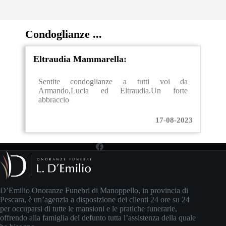
Condoglianze ...
Eltraudia Mammarella:
Sentite condoglianze a tutti voi da
Armando,Lucia ed Eltraudia.Un forte
abbraccio
17-08-2023
D’Emilio Onoranze Funebri di Manoppello, in provincia di
Pescara, è un’agenzia a disposizione dei clienti 24 ore su 24
per occuparsi di tutte le mansioni e le pratiche funerarie,
offrendo alla famiglia del defunto tutta l’assistenza della quale