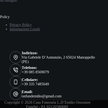
ha bisogno.
Policy
Privacy Policy
Informazioni Legali
Contatti
Indirizzo:
Via Gabriele D’Annunzio, 2 65024 Manoppello
(PE)
Telefono:
+39 085 8569079
Cellulare:
+39 335 7485049
Email:
onfundemilio@gmail.com
Copyright © 2026 Casa Funeraria L.D’Emilio Onoranze
Funebri - P.I. 02120580689