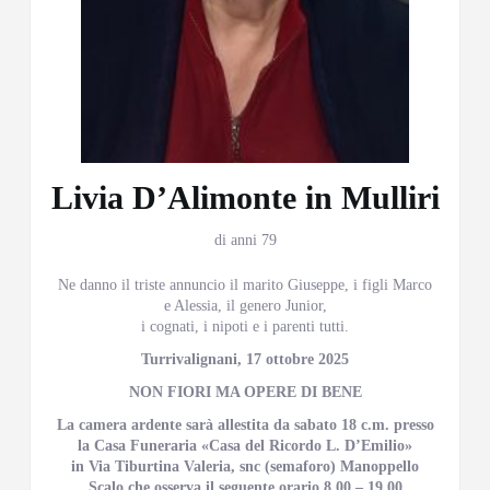
Livia D’Alimonte in Mulliri
di anni 79
Ne danno il triste annuncio il marito Giuseppe, i figli Marco
e Alessia, il genero Junior,
i cognati, i nipoti e i parenti tutti.
Turrivalignani, 17 ottobre 2025
NON FIORI MA OPERE DI BENE
La camera ardente sarà allestita da sabato 18 c.m. presso
la Casa Funeraria «Casa del Ricordo L. D’Emilio»
in Via Tiburtina Valeria, snc (semaforo) Manoppello
Scalo che osserva il seguente orario 8.00 – 19.00