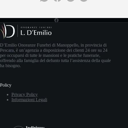
D’Emilio Onoranze Funebri di Manoppello, in provincia di
Pescara, è un’agenzia a disposizione dei clienti 24 ore su 24
per occuparsi di tutte le mansioni e le pratiche funerarie,
offrendo alla famiglia del defunto tutta l’assistenza della quale
ha bisogno.
Policy
Privacy Policy
Informazioni Legali
Contatti
Indirizzo: