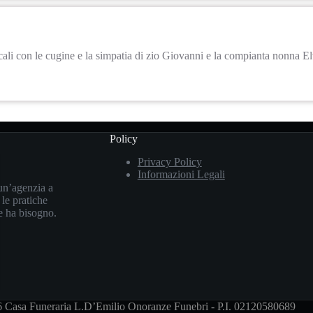
icali con le cugine e la simpatia di zio Giovanni e la compianta nonna E
Policy
Privacy Policy
Informazioni Legali
un’agenzia a
 le pratiche
le ha bisogno.
 Casa Funeraria L.D’Emilio Onoranze Funebri - P.I. 02120580689