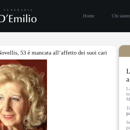
Home
Chi siam
ovellis, 53 è mancata all’affetto dei suoi cari
L
a
L
no
M
Tu
p
Se
pa