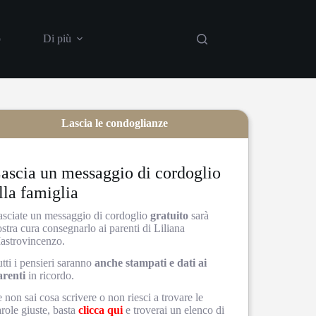
o
Di più
Lascia le condoglianze
ascia un messaggio di cordoglio
lla famiglia
asciate un messaggio di cordoglio
gratuito
sarà
stra cura consegnarlo ai parenti di Liliana
astrovincenzo.
tti i pensieri saranno
anche stampati e dati ai
arenti
in ricordo.
 non sai cosa scrivere o non riesci a trovare le
role giuste, basta
clicca qui
e troverai un elenco di