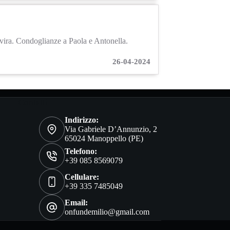
lvira. Condoglianze a Paola e Antonella.
26-04-2024
Contatti
Indirizzo:
Via Gabriele D’Annunzio, 2
65024 Manoppello (PE)
Telefono:
+39 085 8569079
Cellulare:
+39 335 7485049
Email:
onfundemilio@gmail.com