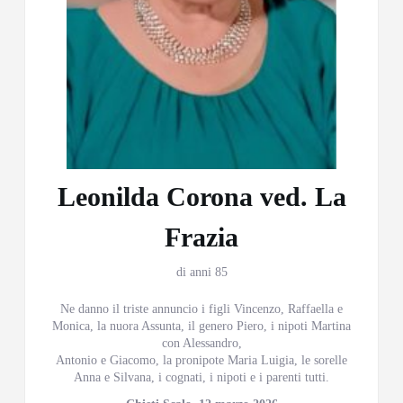
Leonilda Corona ved. La
Frazia
di anni 85
Ne danno il triste annuncio i figli Vincenzo, Raffaella e
Monica, la nuora Assunta, il genero Piero, i nipoti Martina
con Alessandro,
Antonio e Giacomo, la pronipote Maria Luigia, le sorelle
Anna e Silvana, i cognati, i nipoti e i parenti tutti.