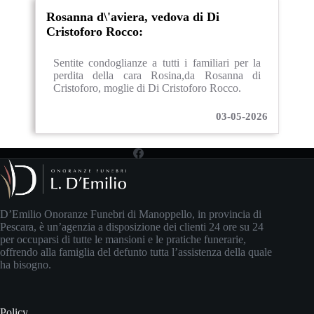
Rosanna d\'aviera, vedova di Di
Cristoforo Rocco:
Sentite condoglianze a tutti i familiari per la
perdita della cara Rosina,da Rosanna di
Cristoforo, moglie di Di Cristoforo Rocco.
03-05-2026
D’Emilio Onoranze Funebri di Manoppello, in provincia di
Pescara, è un’agenzia a disposizione dei clienti 24 ore su 24
per occuparsi di tutte le mansioni e le pratiche funerarie,
offrendo alla famiglia del defunto tutta l’assistenza della quale
ha bisogno.
Policy