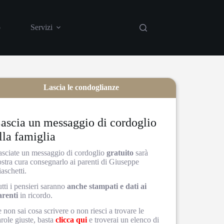
o
Servizi
Casa funeraria
Showroom
Lascia le condoglianze
ascia un messaggio di cordoglio
lla famiglia
asciate un messaggio di cordoglio
gratuito
sarà
ostra cura consegnarlo ai parenti di Giuseppe
aschetti.
tti i pensieri saranno
anche stampati e dati ai
arenti
in ricordo.
 non sai cosa scrivere o non riesci a trovare le
role giuste, basta
clicca qui
e troverai un elenco di