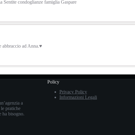
za Sentite condoglianze famiglia Gaspare
e abbraccio ad Anna.♥️
Policy
Privacy Policy
Informazioni Legali
un’agenzia a
 le pratiche
le ha bisogno.