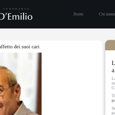
Home
Chi siam
ffetto dei suoi cari
L
a
L
n
Ci
Tu
p
Se
pa