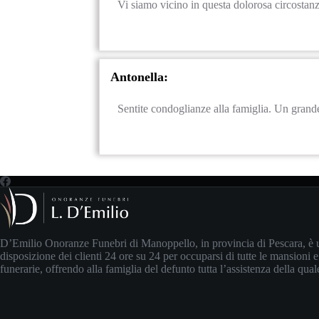
Vi siamo vicino in questa dolorosa circostan
Antonella:
Sentite condoglianze alla famiglia. Un grand
D’Emilio Onoranze Funebri di Manoppello, in provincia di Pescara, è 
disposizione dei clienti 24 ore su 24 per occuparsi di tutte le mansioni e
funerarie, offrendo alla famiglia del defunto tutta l’assistenza della qua