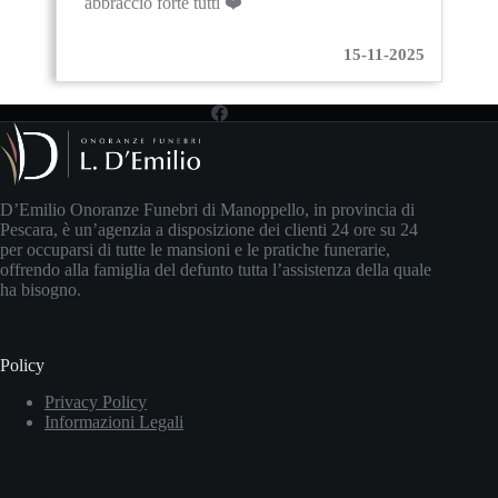
abbraccio forte tutti ❤️
15-11-2025
D’Emilio Onoranze Funebri di Manoppello, in provincia di
Pescara, è un’agenzia a disposizione dei clienti 24 ore su 24
per occuparsi di tutte le mansioni e le pratiche funerarie,
offrendo alla famiglia del defunto tutta l’assistenza della quale
ha bisogno.
Policy
Privacy Policy
Informazioni Legali
Contatti