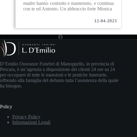
madre hanno costruito e mantenuto, e continua
con te ed Antonio. Un abbraccio forte Monica
12-04-2023
D’Emilio Onoranze Funebri di Manoppello, in provincia di
Pescara, è un’agenzia a disposizione dei clienti 24 ore su 24
per occuparsi di tutte le mansioni e le pratiche funerarie,
offrendo alla famiglia del defunto tutta l’assistenza della quale
ha bisogno.
Policy
Privacy Policy
Informazioni Legali