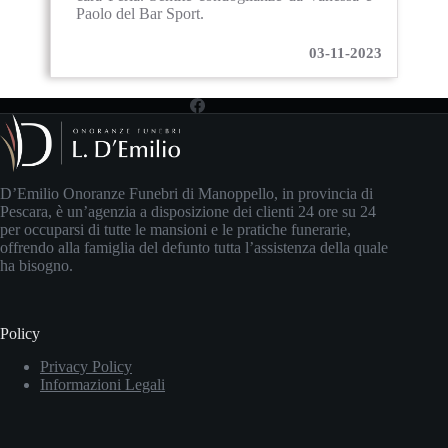
Paolo del Bar Sport.
03-11-2023
D’Emilio Onoranze Funebri di Manoppello, in provincia di
Pescara, è un’agenzia a disposizione dei clienti 24 ore su 24
per occuparsi di tutte le mansioni e le pratiche funerarie,
offrendo alla famiglia del defunto tutta l’assistenza della quale
ha bisogno.
Policy
Privacy Policy
Informazioni Legali