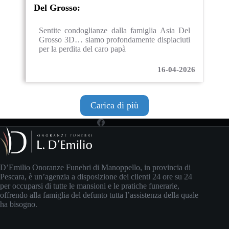
Del Grosso:
Sentite condoglianze dalla famiglia Asia Del
Grosso 3D… siamo profondamente dispiaciuti
per la perdita del caro papà
16-04-2026
Carica di più
D’Emilio Onoranze Funebri di Manoppello, in provincia di
Pescara, è un’agenzia a disposizione dei clienti 24 ore su 24
per occuparsi di tutte le mansioni e le pratiche funerarie,
offrendo alla famiglia del defunto tutta l’assistenza della quale
ha bisogno.