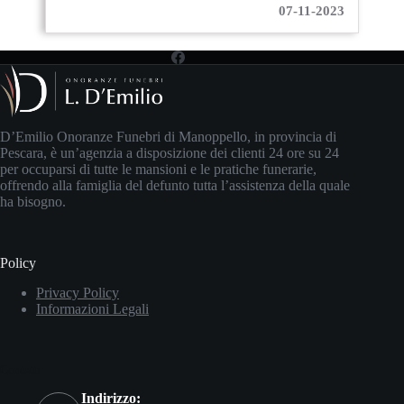
07-11-2023
D’Emilio Onoranze Funebri di Manoppello, in provincia di
Pescara, è un’agenzia a disposizione dei clienti 24 ore su 24
per occuparsi di tutte le mansioni e le pratiche funerarie,
offrendo alla famiglia del defunto tutta l’assistenza della quale
ha bisogno.
Policy
Privacy Policy
Informazioni Legali
Contatti
Indirizzo: