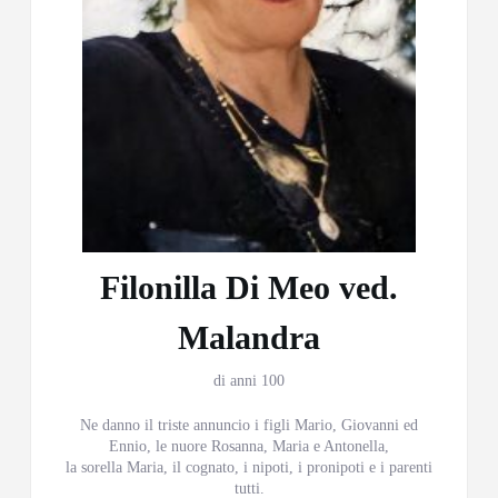
Filonilla Di Meo ved.
Malandra
di anni 100
Ne danno il triste annuncio i figli Mario, Giovanni ed
Ennio, le nuore Rosanna, Maria e Antonella,
la sorella Maria, il cognato, i nipoti, i pronipoti e i parenti
tutti.