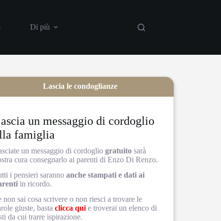
o
Di più
Lascia le condoglianze
ascia un messaggio di cordoglio
lla famiglia
asciate un messaggio di cordoglio
gratuito
sarà
ostra cura consegnarlo ai parenti di Enzo Di Renzo.
tti i pensieri saranno
anche stampati e dati ai
arenti
in ricordo.
 non sai cosa scrivere o non riesci a trovare le
role giuste, basta
clicca qui
e troverai un elenco di
sti da cui trarre ispirazione.