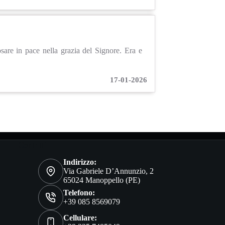
osare in pace nella grazia del Signore. Era e
17-01-2026
Contatti
Indirizzo:
Via Gabriele D’Annunzio, 2
65024 Manoppello (PE)
Telefono:
+39 085 8569079
Cellulare: