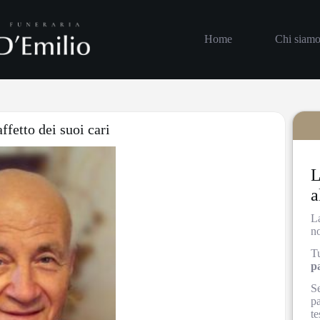
Home
Chi siam
ffetto dei suoi cari
L
a
L
n
Tu
p
Se
pa
te