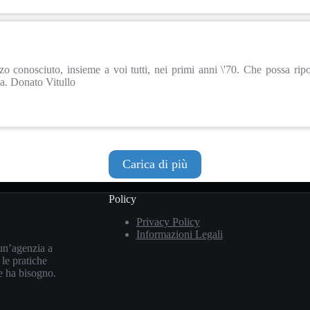
o conosciuto, insieme a voi tutti, nei primi anni \'70. Che possa rip
na. Donato Vitullo
Carica di più
Policy
Privacy Policy
Informazioni Legali
un’agenzia a
 le pratiche
le ha bisogno.