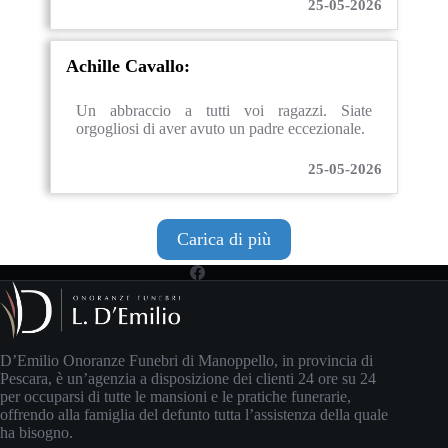
25-05-2026
Achille Cavallo:
Un abbraccio a tutti voi ragazzi. Siate
orgogliosi di aver avuto un padre eccezionale.
25-05-2026
Carica di più
D’Emilio Onoranze Funebri di Manoppello, in provincia di
Pescara, è un’agenzia a disposizione dei clienti 24 ore su 24
per occuparsi di tutte le mansioni e le pratiche funerarie,
offrendo alla famiglia del defunto tutta l’assistenza della quale
ha bisogno.