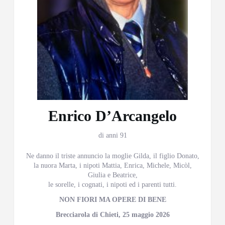
Enrico D’Arcangelo
di anni 91
Ne danno il triste annuncio la moglie Gilda, il figlio Donato,
la nuora Marta, i nipoti Mattia, Enrica, Michele, Micòl,
Giulia e Beatrice,
le sorelle, i cognati, i nipoti ed i parenti tutti.
NON FIORI MA OPERE DI BENE
Brecciarola di Chieti, 25 maggio 2026