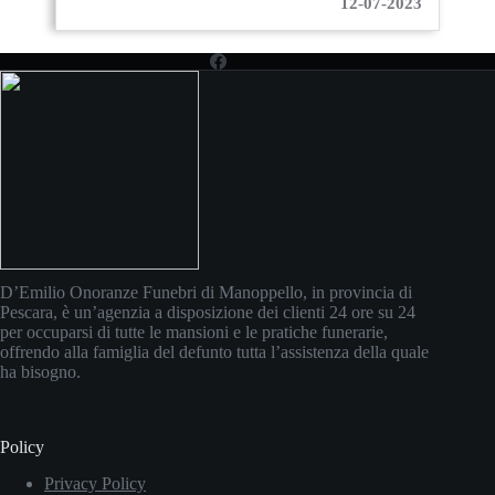
12-07-2023
D’Emilio Onoranze Funebri di Manoppello, in provincia di
Pescara, è un’agenzia a disposizione dei clienti 24 ore su 24
per occuparsi di tutte le mansioni e le pratiche funerarie,
offrendo alla famiglia del defunto tutta l’assistenza della quale
ha bisogno.
Policy
Privacy Policy