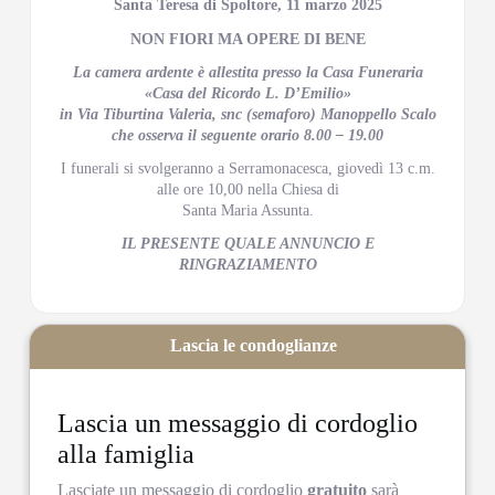
Santa Teresa di Spoltore, 11 marzo 2025
NON FIORI MA OPERE DI BENE
La camera ardente è allestita presso la Casa Funeraria
«Casa del Ricordo L. D’Emilio»
in Via Tiburtina Valeria, snc (semaforo) Manoppello Scalo
che osserva il seguente orario 8.00 – 19.00
I funerali si svolgeranno a Serramonacesca, giovedì 13 c.m.
alle ore 10,00 nella Chiesa di
Santa Maria Assunta.
IL PRESENTE QUALE ANNUNCIO E
RINGRAZIAMENTO
Lascia le condoglianze
Lascia un messaggio di cordoglio
alla famiglia
Lasciate un messaggio di cordoglio
gratuito
sarà