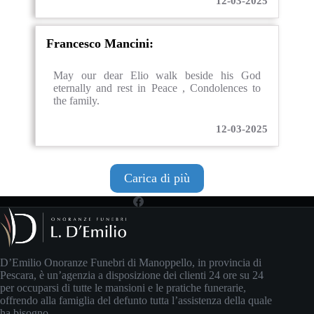
12-03-2025
Francesco Mancini:
May our dear Elio walk beside his God
eternally and rest in Peace , Condolences to
the family.
12-03-2025
Carica di più
D’Emilio Onoranze Funebri di Manoppello, in provincia di
Pescara, è un’agenzia a disposizione dei clienti 24 ore su 24
per occuparsi di tutte le mansioni e le pratiche funerarie,
offrendo alla famiglia del defunto tutta l’assistenza della quale
ha bisogno.