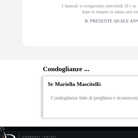
I funerali si svolgeranno mercoledì 18 c.m.
dopo le esequie la salma sarà t
IL PRESENTE QUALE AN
Condoglianze ...
Sr Mariella Mascitelli:
Condoglianze fatte di preghiera e riconoscenz