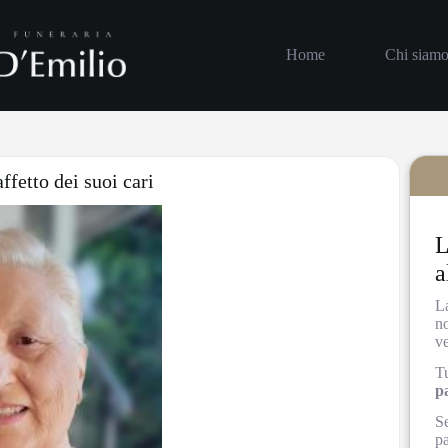
Home
Chi siam
ffetto dei suoi cari
L
a
L
n
ve
Tu
p
Se
pa