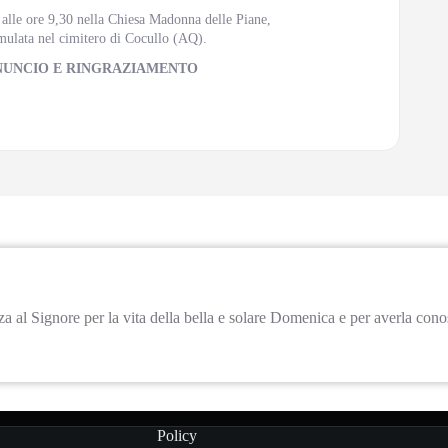
 alle ore 9,30 nella Chiesa Madonna delle Piane,
umulata nel cimitero di Cocullo (AQ).
NUNCIO E RINGRAZIAMENTO
a al Signore per la vita della bella e solare Domenica e per averla conos
Policy