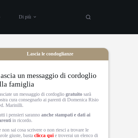
o
Di più
Lascia le condoglianze
ascia un messaggio di cordoglio
lla famiglia
asciate un messaggio di cordoglio
gratuito
sarà
ostra cura consegnarlo ai parenti di Domenica Risio
d. Marinilli.
tti i pensieri saranno
anche stampati e dati ai
arenti
in ricordo.
 non sai cosa scrivere o non riesci a trovare le
role giuste, basta
clicca qui
e troverai un elenco di