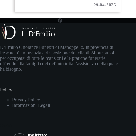
29-04-2026
D’Emilio Onoranze Funebri di Manoppello, in provincia di
Pescara, è un’agenzia a disposizione dei clienti 24 ore su 24
per occuparsi di tutte le mansioni e le pratiche funerarie,
offrendo alla famiglia del defunto tutta l’assistenza della quale
ha bisogno.
Policy
Privacy Policy
Informazioni Legali
Contatti
Indirizzo: