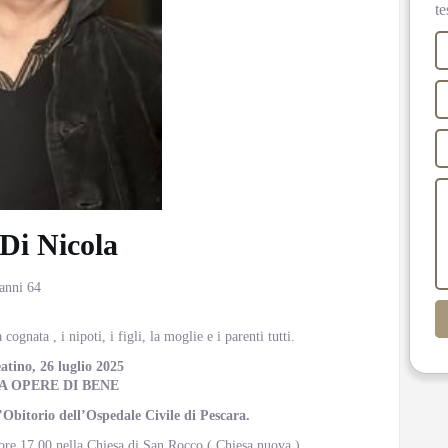
te
Di Nicola
 anni 64
cognata , i nipoti, i figli, la moglie e i parenti tutti.
tino, 26 luglio 2025
A OPERE DI BENE
l’Obitorio dell’Ospedale Civile di Pescara.
ore 17.00 nella Chiesa di San Rocco ( Chiesa nuova ).