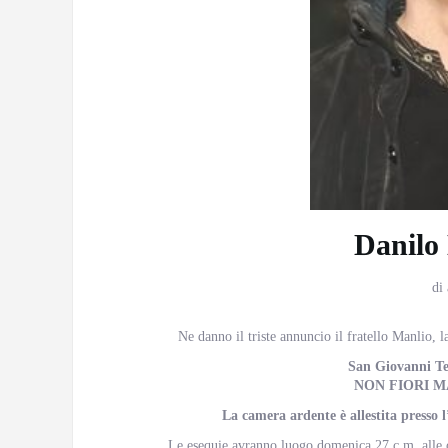
Danilo 
di
Ne danno il triste annuncio il fratello Manlio, la 
San Giovanni Tea
NON FIORI M
La camera ardente è allestita presso 
Le esequie avranno luogo domenica 27 c.m. alle 