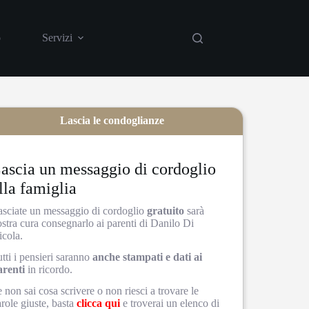
o
Servizi
Casa funeraria
Showroom
Lascia le condoglianze
ascia un messaggio di cordoglio
lla famiglia
asciate un messaggio di cordoglio
gratuito
sarà
stra cura consegnarlo ai parenti di Danilo Di
icola.
tti i pensieri saranno
anche stampati e dati ai
arenti
in ricordo.
 non sai cosa scrivere o non riesci a trovare le
role giuste, basta
clicca qui
e troverai un elenco di