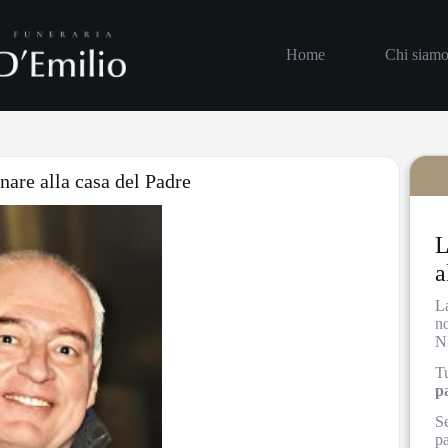
Home
Chi siam
rnare alla casa del Padre
L
a
L
no
N
Tu
p
Se
pa