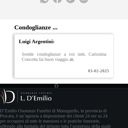
Condoglianze ...
Luigi Argentini:
Sentite condoglianze a voi tutti. Carissima
Concetta fai buon viaggio 🙏
03-02-2025
D’Emilio Onoranze Funebri di Manoppello, in provincia di
Pescara, è un’agenzia a disposizione dei clienti 24 ore su 24
per occuparsi di tutte le mansioni e le pratiche funerarie,
offrendo alla famiglia del defunto tutta l’assistenza della quale