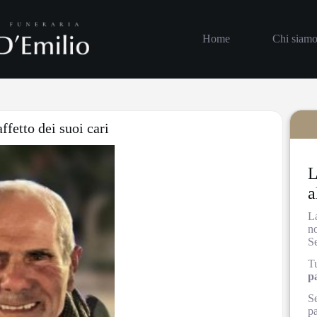
Home
Chi siam
ffetto dei suoi cari
L
a
L
n
S
Tu
p
Se
pa