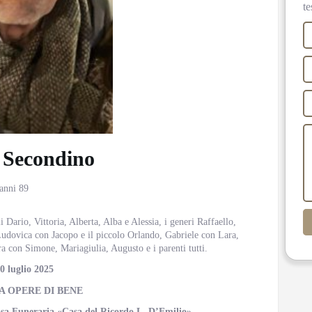
te
 Secondino
 anni 89
 Dario, Vittoria, Alberta, Alba e Alessia, i generi Raffaello,
Ludovica con Jacopo e il piccolo Orlando, Gabriele con Lara,
ra con Simone, Mariagiulia, Augusto e i parenti tutti.
10 luglio 2025
A OPERE DI BENE
Casa Funeraria «Casa del Ricordo L. D’Emilio»