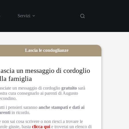
o
Servizi
Casa funeraria
Showroom
Lascia le condoglianze
ascia un messaggio di cordoglio
lla famiglia
asciate un messaggio di cordoglio
gratuito
sarà
ostra cura consegnarlo ai parenti di Augusto
econdino.
tti i pensieri saranno
anche stampati e dati ai
arenti
in ricordo.
 non sai cosa scrivere o non riesci a trovare le
role giuste, basta
clicca qui
e troverai un elenco di