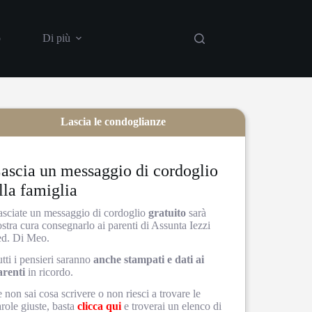
o
Di più
Lascia le condoglianze
ascia un messaggio di cordoglio
lla famiglia
asciate un messaggio di cordoglio
gratuito
sarà
stra cura consegnarlo ai parenti di Assunta Iezzi
ed. Di Meo.
tti i pensieri saranno
anche stampati e dati ai
arenti
in ricordo.
 non sai cosa scrivere o non riesci a trovare le
role giuste, basta
clicca qui
e troverai un elenco di