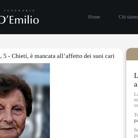
Home
Chi siam
 5 - Chieti, è mancata all’affetto dei suoi cari
L
a
L
no
v
Tu
p
Se
pa