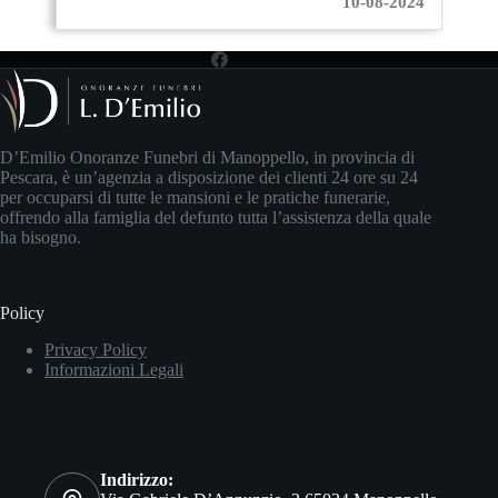
10-08-2024
D’Emilio Onoranze Funebri di Manoppello, in provincia di
Pescara, è un’agenzia a disposizione dei clienti 24 ore su 24
per occuparsi di tutte le mansioni e le pratiche funerarie,
offrendo alla famiglia del defunto tutta l’assistenza della quale
ha bisogno.
Policy
Privacy Policy
Informazioni Legali
Contatti
Indirizzo: