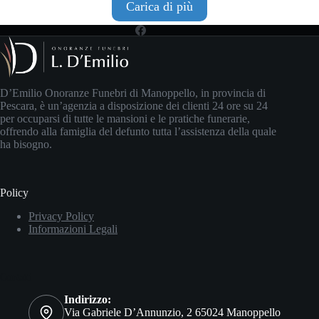
Carica di più
D’Emilio Onoranze Funebri di Manoppello, in provincia di
Pescara, è un’agenzia a disposizione dei clienti 24 ore su 24
per occuparsi di tutte le mansioni e le pratiche funerarie,
offrendo alla famiglia del defunto tutta l’assistenza della quale
ha bisogno.
Policy
Privacy Policy
Informazioni Legali
Contatti
Indirizzo:
Via Gabriele D’Annunzio, 2 65024 Manoppello