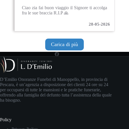
Ciao zia fai buon viaggio il Signore ti accolga
fra le sue braccia R.I.P 🙏
28-05-2026
Carica di più
D’Emilio Onoranze Funebri di Manoppello, in provincia di
Pescara, è un’agenzia a disposizione dei clienti 24 ore su 24
per occuparsi di tutte le mansioni e le pratiche funerarie,
offrendo alla famiglia del defunto tutta l’assistenza della quale
ha bisogno.
Policy