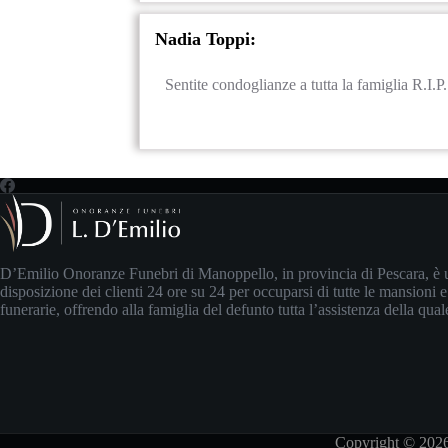
Nadia Toppi:
Sentite condoglianze a tutta la famiglia R.I.P.
D’Emilio Onoranze Funebri di Manoppello, in provincia di Pescara, è 
disposizione dei clienti 24 ore su 24 per occuparsi di tutte le mansioni e
funerarie, offrendo alla famiglia del defunto tutta l’assistenza della qua
Copyright © 2026