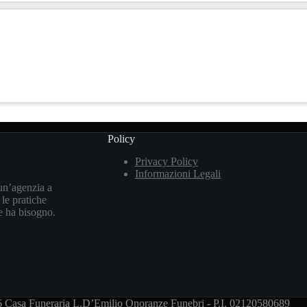
Policy
Privacy Policy
Informazioni Legali
un’agenzia a
 le pratiche
le ha bisogno.
 Casa Funeraria L.D’Emilio Onoranze Funebri - P.I. 02120580689