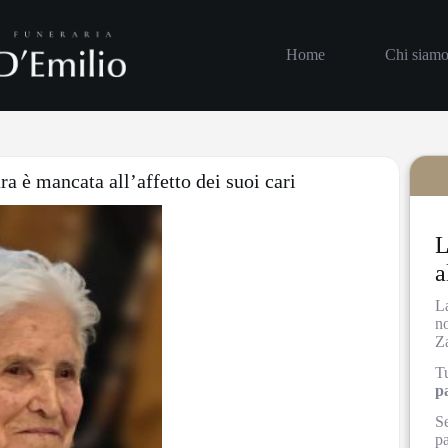
Home
Chi siam
ra è mancata all’affetto dei suoi cari
L
a
L
no
Z
Tu
p
Se
pa