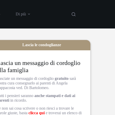
o
Di più
Lascia le condoglianze
ascia un messaggio di cordoglio
lla famiglia
asciate un messaggio di cordoglio
gratuito
sarà
stra cura consegnarlo ai parenti di Angela
appacosta ved. Di Bartolomeo.
tti i pensieri saranno
anche stampati e dati ai
arenti
in ricordo.
 non sai cosa scrivere o non riesci a trovare le
role giuste, basta
clicca qui
e troverai un elenco di