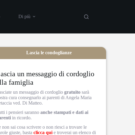
o
Di più
Lascia le condoglianze
ascia un messaggio di cordoglio
lla famiglia
asciate un messaggio di cordoglio
gratuito
sarà
ostra cura consegnarlo ai parenti di Angela Maria
etaccia ved. Di Matteo.
tti i pensieri saranno
anche stampati e dati ai
arenti
in ricordo.
 non sai cosa scrivere o non riesci a trovare le
role giuste, basta
clicca qui
e troverai un elenco di