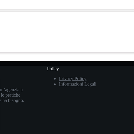
Policy
Privacy Policy
Informazioni Legali
un’agenzia a
 le pratiche
le ha bisogno.