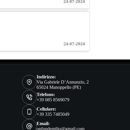
24-07-2024
24-07-2024
Contatti
Indirizzo:
Via Gabriele D’Annunzio, 2
65024 Manoppello (PE)
Telefono:
+39 085 8569079
Cellulare:
+39 335 7485049
Email:
onfundemilio@gmail.com