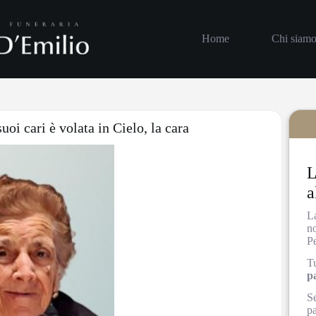
Home
Chi siam
oi cari è volata in Cielo, la cara
L
a
L
n
P
Tu
p
Se
pa